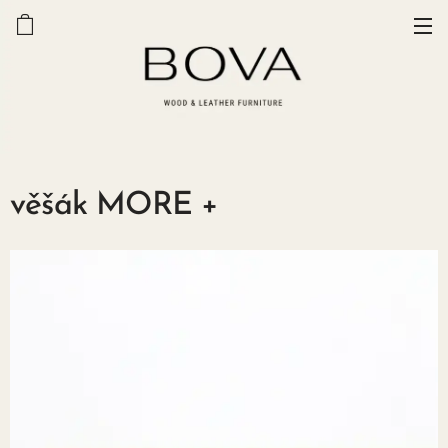
věšák MORE +