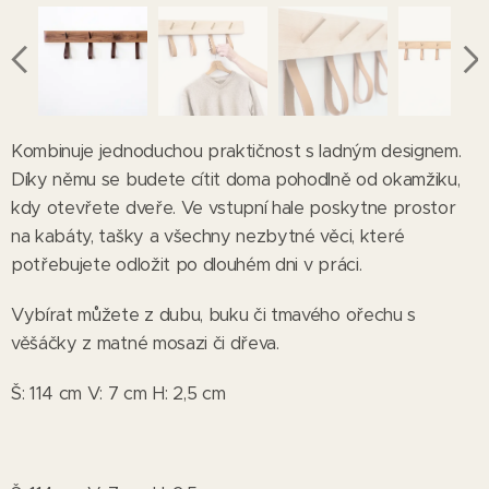
Kombinuje jednoduchou praktičnost s ladným designem.
Díky němu se budete cítit doma pohodlně od okamžiku,
kdy otevřete dveře. Ve vstupní hale poskytne prostor
na kabáty, tašky a všechny nezbytné věci, které
potřebujete odložit po dlouhém dni v práci.
Vybírat můžete z dubu, buku či tmavého ořechu s
věšáčky z matné mosazi či dřeva.
Š: 114 cm V: 7 cm H: 2,5 cm