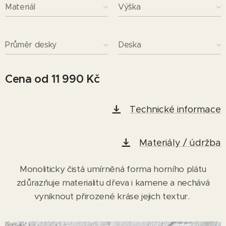
Materiál
Výška
Průměr desky
Deska
Cena od
11 990
Kč
Technické informace
Materiály / údržba
Monoliticky čistá umírněná forma horního plátu
zdůrazňuje materialitu dřeva i kamene
a nechává
vyniknout přirozené kráse jejich textur.